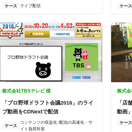
ライブ配信
ケース
ケース
株式会社TBSテレビ 様
株式会
「プロ野球ドラフト会議2016」のライ
「店
ブ動画をCDNextで配信
動画
コンテンツの収益化
配信の高速化・サ
ケース
ケース
イト負荷対策