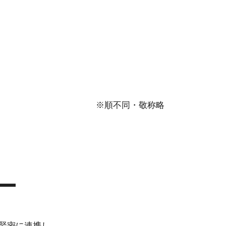
※順不同・敬称略
ー
緊密に連携し、