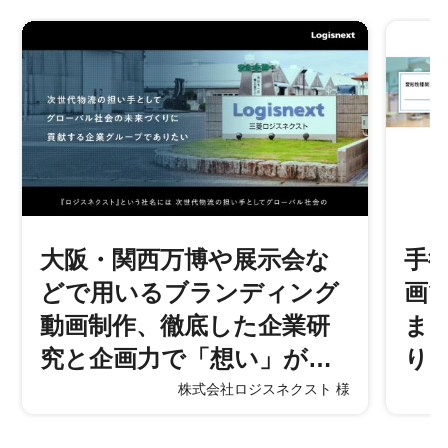
大阪・関西万博や展示会な
手
どで用いるブランディング
画
動画制作、徹底した企業研
ま
究と企画力で「想い」が…
り
株式会社ロジスネクスト 様