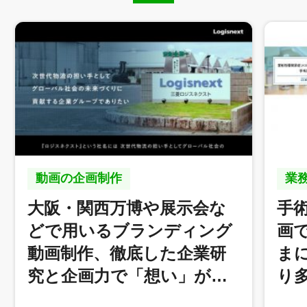
動画の企画制作
業
大阪・関西万博や展示会な
手
どで用いるブランディング
画
動画制作、徹底した企業研
ま
究と企画力で「想い」が…
り