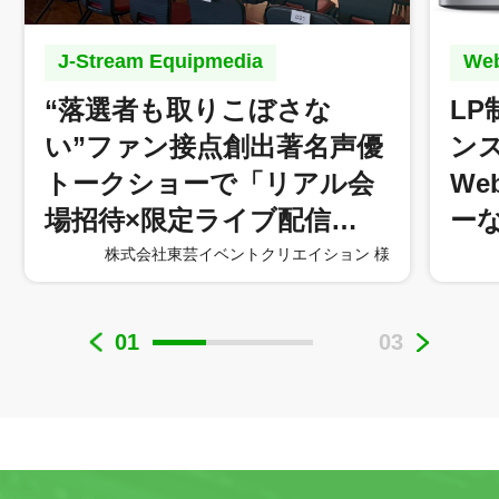
J-Stream Equipmedia
W
“落選者も取りこぼさな
L
い”ファン接点創出著名声優
ン
トークショーで「リアル会
W
場招待×限定ライブ配信…
ー
株式会社東芸イベントクリエイション 様
01
03