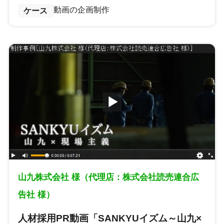
動画の企画制作
ケース
山九株式会社 様（代理店：株式会社読売連合広
告社 様）
人材採用PR動画「SANKYUイズム～山九×