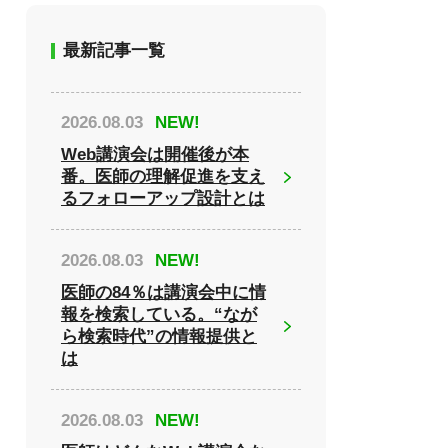
最新記事一覧
2026.08.03
NEW!
Web講演会は開催後が本
番。医師の理解促進を支え
るフォローアップ設計とは
2026.08.03
NEW!
医師の84％は講演会中に情
報を検索している。“なが
ら検索時代”の情報提供と
は
2026.08.03
NEW!