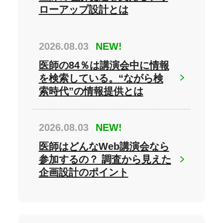
ローアップ設計とは
2026.08.03
NEW!
医師の84％は講演会中に情報
を検索している。“ながら検
索時代”の情報提供とは
2026.08.03
NEW!
医師はどんなWeb講演会なら
参加するの？ 調査から見えた
企画設計のポイント