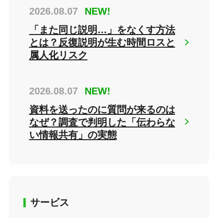
2026.08.07
NEW!
「また同じ説明…」をなくす方法
とは？反復説明が生む時間ロスと
属人化リスク
2026.08.07
NEW!
資料を送ったのに質問が来るのは
なぜ？調査で判明した「伝わらな
い情報共有」の実態
サービス