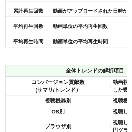
累計再生回数
動画がアップロードされた日時か
平均再生回数
動画単位の平均再生回数
平均再生時間
動画単位の平均再生時間
全体トレンドの解析項目
（
コンバージョン貢献数
動画視
(サマリ/トレンド）
した数
視聴機器別
視聴機
OS
別
視聴し
視聴し
ブラウザ別
円グラ