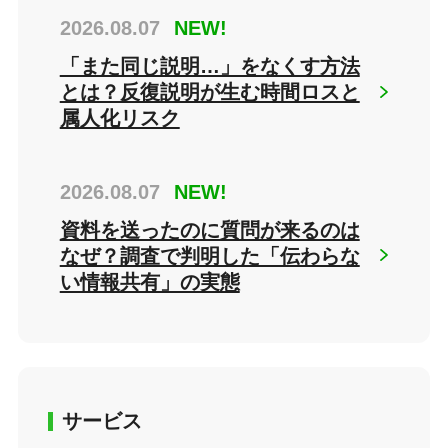
2026.08.07
NEW!
「また同じ説明…」をなくす方法
とは？反復説明が生む時間ロスと
属人化リスク
2026.08.07
NEW!
資料を送ったのに質問が来るのは
なぜ？調査で判明した「伝わらな
い情報共有」の実態
サービス