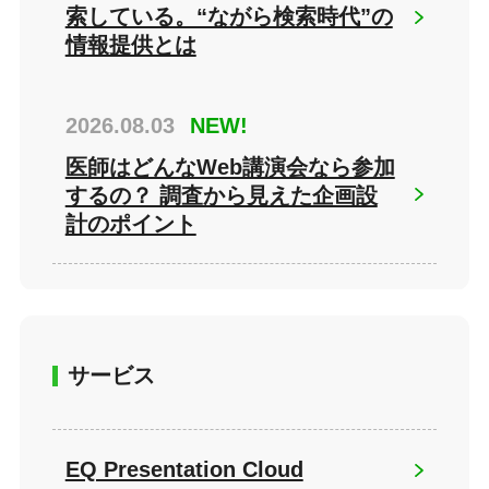
索している。“ながら検索時代”の
情報提供とは
2026.08.03
NEW!
医師はどんなWeb講演会なら参加
するの？ 調査から見えた企画設
計のポイント
サービス
EQ Presentation Cloud