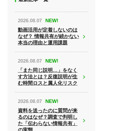
2026.08.07
NEW!
動画活用が定着しないのは
なぜ？ 情報共有が続かない
本当の理由と運用課題
2026.08.07
NEW!
「また同じ説明…」をなく
す方法とは？反復説明が生
む時間ロスと属人化リスク
2026.08.07
NEW!
資料を送ったのに質問が来
るのはなぜ？調査で判明し
た「伝わらない情報共有」
の実態