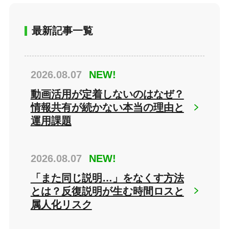
最新記事一覧
2026.08.07
NEW!
動画活用が定着しないのはなぜ？
情報共有が続かない本当の理由と
運用課題
2026.08.07
NEW!
「また同じ説明…」をなくす方法
とは？反復説明が生む時間ロスと
属人化リスク