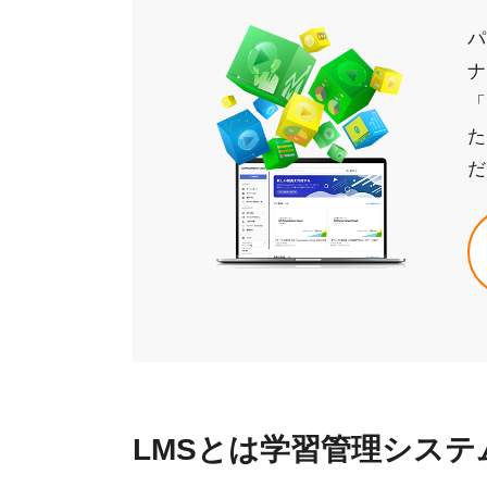
パ
ナ
「
た
だ
LMSとは学習管理システ