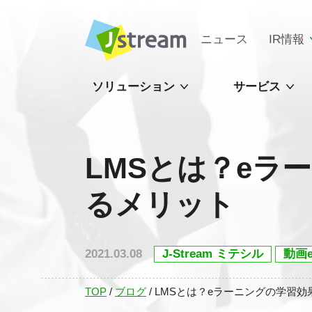
ニュース
IR情報
ソリューション
サービス
LMSとは？eラ
るメリット
2021.03.08
J-Stream ミテシル
動画
TOP
/
ブログ
/
LMSとは？eラーニングの学習