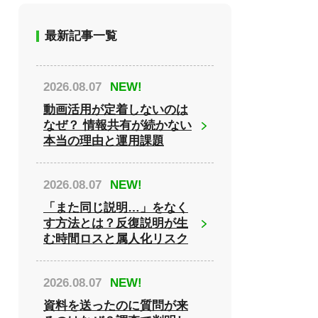
最新記事一覧
2026.08.07
NEW!
動画活用が定着しないのは
なぜ？ 情報共有が続かない
本当の理由と運用課題
2026.08.07
NEW!
「また同じ説明…」をなく
す方法とは？反復説明が生
む時間ロスと属人化リスク
2026.08.07
NEW!
資料を送ったのに質問が来