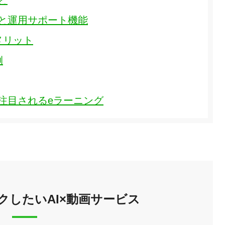
と
能と運用サポート機能
メリット
例
注目されるeラーニング
クしたいAI×動画サービス