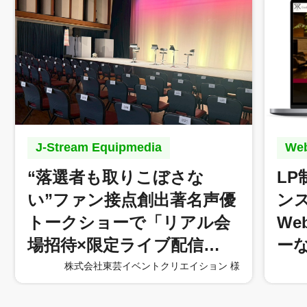
J-Stream Equipmedia
W
“落選者も取りこぼさな
L
い”ファン接点創出著名声優
ン
トークショーで「リアル会
W
場招待×限定ライブ配信…
ー
株式会社東芸イベントクリエイション 様