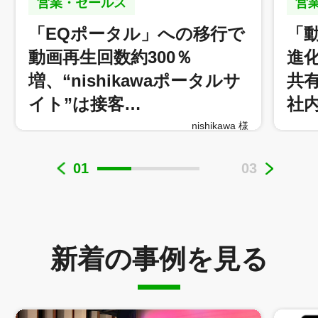
営業・セールス
営
「EQポータル」への移行で
「
動画再生回数約300％
進
増、“nishikawaポータルサ
共
イト”は接客…
社
nishikawa 様
01
03
新着の事例を見る