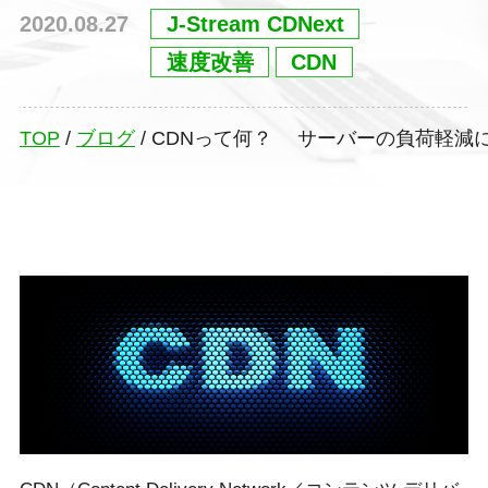
2020.08.27
J-Stream CDNext
速度改善
CDN
TOP
/
ブログ
/
CDNって何？ サーバーの負荷軽減に