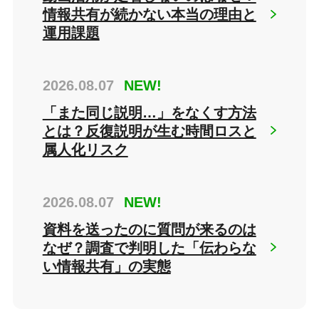
情報共有が続かない本当の理由と
運用課題
2026.08.07
NEW!
「また同じ説明…」をなくす方法
とは？反復説明が生む時間ロスと
属人化リスク
2026.08.07
NEW!
資料を送ったのに質問が来るのは
なぜ？調査で判明した「伝わらな
い情報共有」の実態