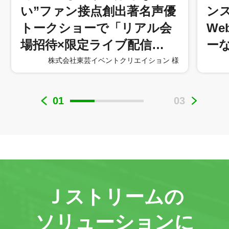
い”ファン接点創出著名声優
ン
トークショーで「リアル会
W
場招待×限定ライブ配信…
ー
株式会社東芸イベントクリエイション 様
01
03
Ｊストリームの
ソリューションに