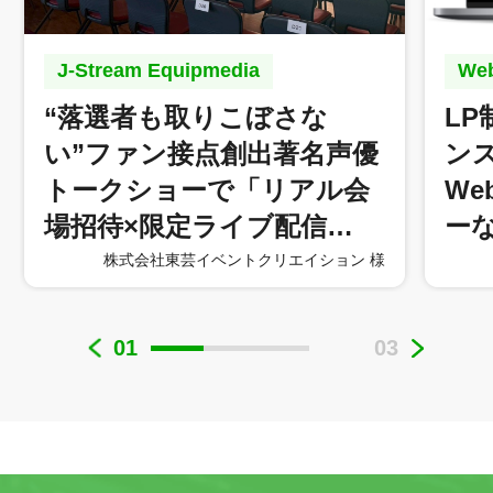
J-Stream Equipmedia
W
“落選者も取りこぼさな
L
い”ファン接点創出著名声優
ン
トークショーで「リアル会
W
場招待×限定ライブ配信…
ー
株式会社東芸イベントクリエイション 様
01
03