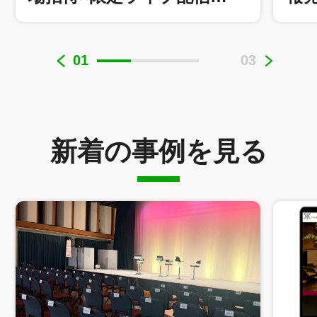
01
03
株式会社東芸イベントクリエイション 様
新着の事例を見る