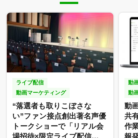
ライブ配信
動
動画マーケティング
動
“落選者も取りこぼさな
動画
い”ファン接点創出著名声優
共
トークショーで「リアル会
作
場招待×限定ライブ配信…
報