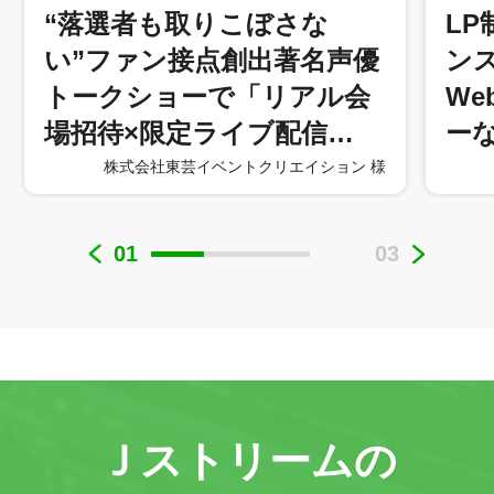
“落選者も取りこぼさな
L
い”ファン接点創出著名声優
ン
トークショーで「リアル会
W
場招待×限定ライブ配信…
ー
株式会社東芸イベントクリエイション 様
01
03
Ｊストリームの