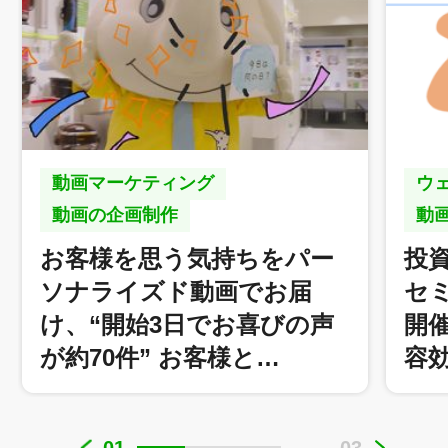
動画マーケティング
ウ
動画の企画制作
動
お客様を思う気持ちをパー
投
ソナライズド動画でお届
セ
け、“開始3日でお喜びの声
開
が約70件” お客様と…
容
象印マホービン株式会社 様
01
03