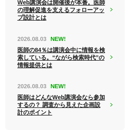
Web講演会は開催後が本番。医師
の理解促進を支えるフォローアッ
プ設計とは
2026.08.03
NEW!
医師の84％は講演会中に情報を検
索している。“ながら検索時代”の
情報提供とは
2026.08.03
NEW!
医師はどんなWeb講演会なら参加
するの？ 調査から見えた企画設
計のポイント