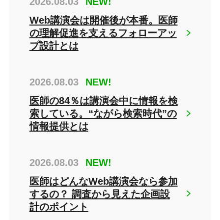
2026.08.03
NEW!
Web講演会は開催後が本番。医師
の理解促進を支えるフォローアッ
プ設計とは
2026.08.03
NEW!
医師の84％は講演会中に情報を検
索している。“ながら検索時代”の
情報提供とは
2026.08.03
NEW!
医師はどんなWeb講演会なら参加
するの？ 調査から見えた企画設
計のポイント