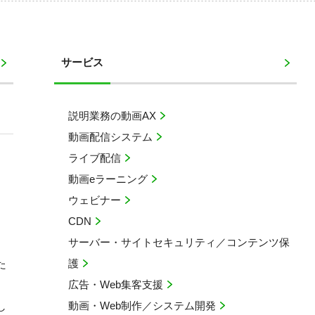
サービス
説明業務の動画AX
動画配信システム
ライブ配信
動画eラーニング
ウェビナー
CDN
サーバー・サイトセキュリティ／コンテンツ保
護
た
広告・Web集客支援
動画・Web制作／システム開発
し