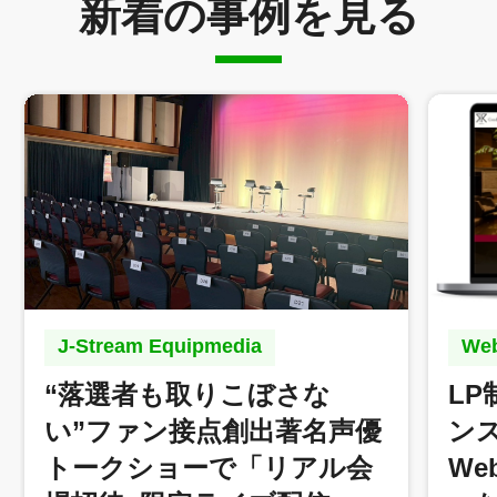
新着の事例を見る
J-Stream Equipmedia
W
“落選者も取りこぼさな
L
い”ファン接点創出著名声優
ン
トークショーで「リアル会
W