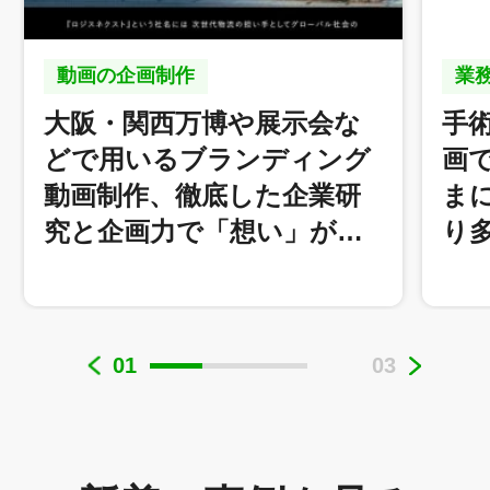
動画の企画制作
業
大阪・関西万博や展示会な
手
どで用いるブランディング
画
動画制作、徹底した企業研
ま
究と企画力で「想い」が…
り
01
03
株式会社ロジスネクスト 様