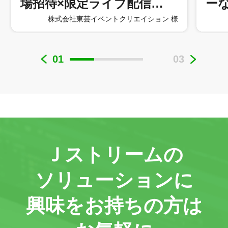
場招待×限定ライブ配信…
ー
株式会社東芸イベントクリエイション 様
01
03
Ｊストリームの
ソリューションに
興味をお持ちの方は