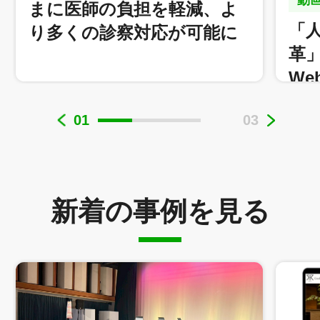
まに医師の負担を軽減、よ
「
り多くの診察対応が可能に
革
We
ブ
01
03
医療法人社団永生会 永生病院 様
新着の事例を見る