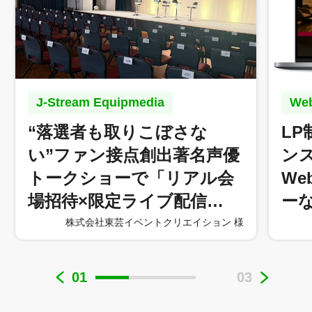
J-Stream Equipmedia
W
“落選者も取りこぼさな
L
い”ファン接点創出著名声優
ン
トークショーで「リアル会
W
場招待×限定ライブ配信…
ー
株式会社東芸イベントクリエイション 様
01
03