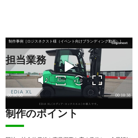
担当業務
動画企画・映像ディレクション
：
篠原 準哉
制作のポイント