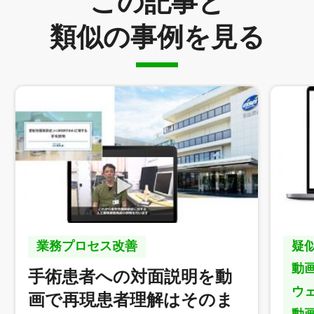
この記事と
類似の事例を見る
業務プロセス改善
疑
動
手術患者への対面説明を動
ウ
画で再現患者理解はそのま
動