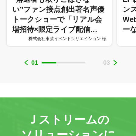
い”ファン接点創出著名声優
ン
トークショーで「リアル会
W
場招待×限定ライブ配信…
ー
株式会社東芸イベントクリエイション 様
01
03
Ｊストリームの
ソリューションに