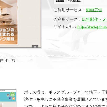
建設・不動産
ご利用サービス：
動画広告
ご利用ケース：
広告制作・メ
サイトURL：
http://www.polus
住宅） 様
ポラス様は、ポラスグループとして埼玉・千
譲住宅を中心に不動産事業を展開されています
ンでは、ポラス様の分譲住宅の大きな特長で