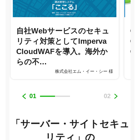
自社Webサービスのセキュ
C
リティ対策としてImperva
CD
CloudWAFを導入。海外か
C
らの不…
ー
株式会社エム・イー・シー 様
01
02
「サーバー・サイトセキュ
リティ」の