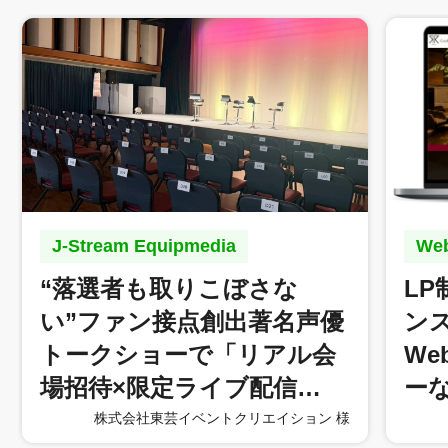
J-Stream Equipmedia
W
“落選者も取りこぼさな
L
い”ファン接点創出著名声優
ン
トークショーで「リアル会
W
場招待×限定ライブ配信…
ー
株式会社東芸イベントクリエイション 様