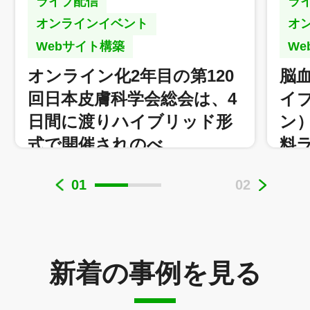
ライブ配信
ラ
オンラインイベント
オ
Webサイト構築
W
オンライン化2年目の第120
脳
回日本皮膚科学会総会は、4
イ
日間に渡りハイブリッド形
ン
式で開催されのべ…
料
公益社団法人日本皮膚科学会 様（代理店：株式
01
02
会社コムエンス 様）
新着の事例を見る