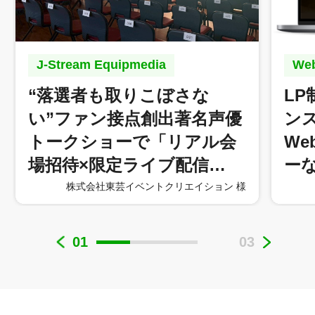
J-Stream Equipmedia
W
“落選者も取りこぼさな
L
い”ファン接点創出著名声優
ン
トークショーで「リアル会
W
場招待×限定ライブ配信…
ー
株式会社東芸イベントクリエイション 様
01
03