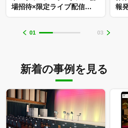
場招待×限定ライブ配信…
報
01
03
株式会社東芸イベントクリエイション 様
新着の事例を見る