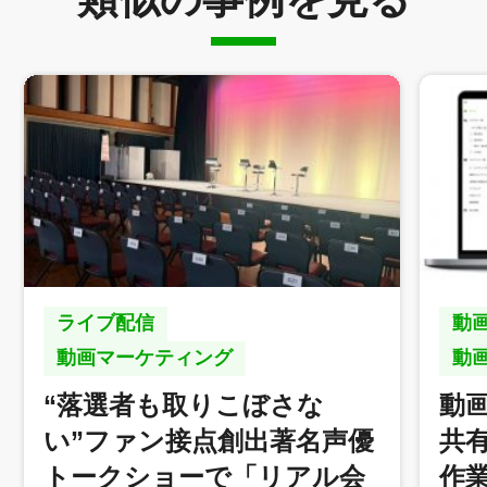
ライブ配信
動
動画マーケティング
動
“落選者も取りこぼさな
動画
い”ファン接点創出著名声優
共
トークショーで「リアル会
作