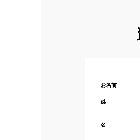
お名前
姓
名