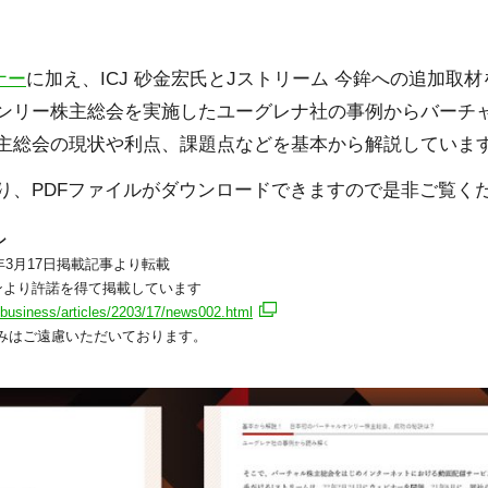
ナー
に加え、ICJ 砂金宏氏とJストリーム 今鉾への追加取
ンリー株主総会を実施したユーグレナ社の事例からバーチ
主総会の現状や利点、課題点などを基本から解説していま
り、PDFファイルがダウンロードできますので是非ご覧く
ン
2年3月17日掲載記事より転載
インより許諾を得て掲載しています
/business/articles/2203/17/news002.html
みはご遠慮いただいております。