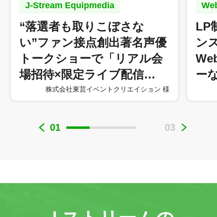
J-Stream Equipmedia
W
“落選者も取りこぼさな
L
い”ファン接点創出著名声優
ン
トークショーで「リアル会
W
場招待×限定ライブ配信…
ー
株式会社東芸イベントクリエイション 様
01
03