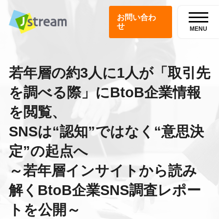
お問い合わ
せ
MENU
若年層の約3人に1人が「取引先
を調べる際」にBtoB企業情報
を閲覧、
SNSは“認知”ではなく“意思決
定”の起点へ
～若年層インサイトから読み
解くBtoB企業SNS調査レポー
トを公開～