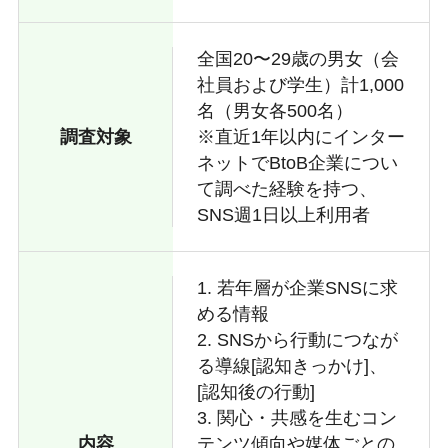
全国20〜29歳の男女（会
社員および学生）計1,000
名（男女各500名）
調査対象
※直近1年以内にインター
ネットでBtoB企業につい
て調べた経験を持つ、
SNS週1日以上利用者
1. 若年層が企業SNSに求
める情報
2. SNSから行動につなが
る導線[認知きっかけ]、
[認知後の行動]
3. 関心・共感を生むコン
内容
テンツ傾向や媒体ごとの