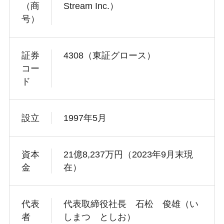
（商
Stream Inc.）
号）
証券
4308（東証グロース）
コー
ド
設立
1997年5月
資本
21億8,237万円（2023年9月末現
金
在）
代表
代表取締役社長 石松 俊雄（い
者
しまつ としお）