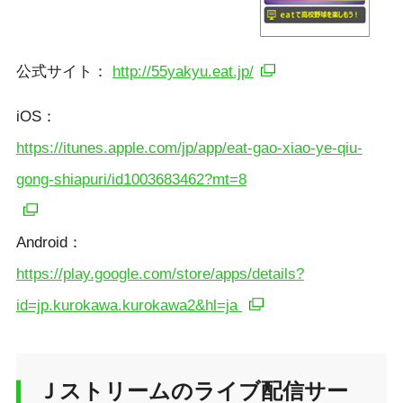
公式サイト：
http://55yakyu.eat.jp/
iOS：
https://itunes.apple.com/jp/app/eat-gao-xiao-ye-qiu-
gong-shiapuri/id1003683462?mt=8
Android：
https://play.google.com/store/apps/details?
id=jp.kurokawa.kurokawa2&hl=ja
Ｊストリームのライブ配信サー