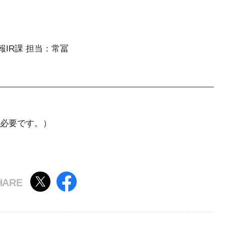
報IR課 担当：常冨
必要です。）