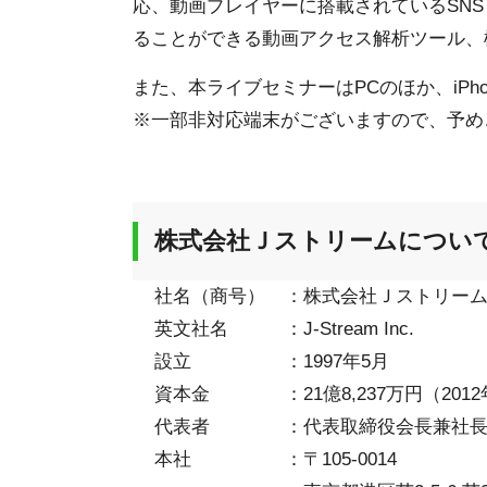
応、動画プレイヤーに搭載されているSN
ることができる動画アクセス解析ツール、
また、本ライブセミナーはPCのほか、iPhon
※一部非対応端末がございますので、予め
株式会社Ｊストリームについ
社名（商号）
：
株式会社Ｊストリー
英文社名
：
J-Stream Inc.
設立
：
1997年5月
資本金
：
21億8,237万円（20
代表者
：
代表取締役会長兼社
本社
：
〒105-0014