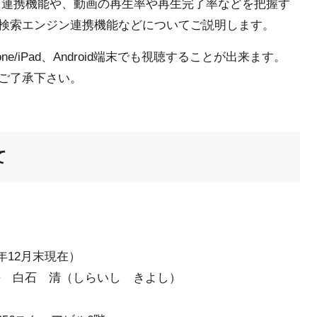
S 連携機能や、動画の再生率や再生完了率などを把握す
検索エンジン連携機能などについてご説明します。
e/iPad、Android端末でも視聴することが出来ます。
ご了承下さい。
て
ム
12年12月末現在）
長 白石 清（しらいし きよし）