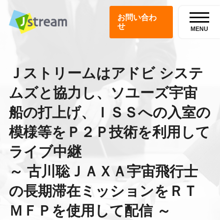
お問い合わ
せ
MENU
Ｊストリームはアドビ システ
ムズと協力し、ソユーズ宇宙
船の打上げ、ＩＳＳへの入室の
模様等をＰ２Ｐ技術を利用して
ライブ中継
～ 古川聡ＪＡＸＡ宇宙飛行士
の長期滞在ミッションをＲＴ
ＭＦＰを使用して配信 ～