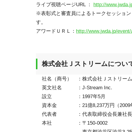
ライブ視聴ページURL ：
http://www.jwda.j
※表彰式と審査員によるトークセッション（
す。
アワードＵＲＬ：
http://www.jwda.jp/event
株式会社Ｊストリームについ
社名（商号）
：
株式会社Ｊストリー
英文社名
：
J-Stream Inc.
設立
：
1997年5月
資本金
：
21億8,237万円（20
代表者
：
代表取締役会長兼社
本社
：
〒150-0002
東京都渋谷区渋谷3-2