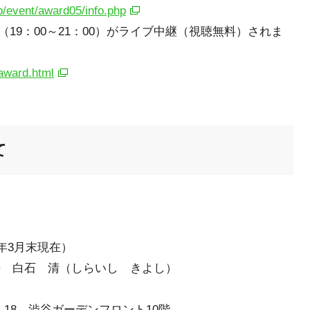
p/event/award05/info.php
19：00～21：00）がライブ中継（視聴無料）されま
/award.html
て
ム
09年3月末現在）
長 白石 清（しらいし きよし）
5-18 渋谷ガーデンフロント10階