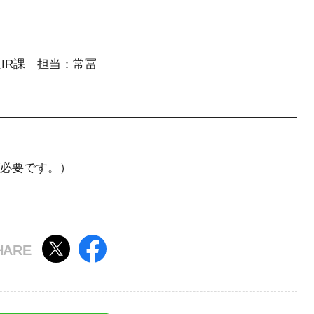
IR課 担当：常冨
必要です。）