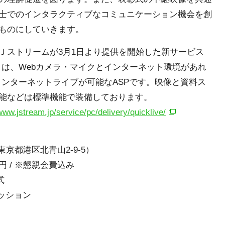
士でのインタラクティブなコミュニケーション機会を創
ものにしていきます。
Ｊストリームが3月1日より提供を開始した新サービス
kLive』は、Webカメラ・マイクとインターネット環境があれ
インターネットライブが可能なASPです。映像と資料ス
能などは標準機能で装備しております。
/www.jstream.jp/service/pc/delivery/quicklive/
都港区北青山2-9-5）
円 / ※懇親会費込み
式
セッション