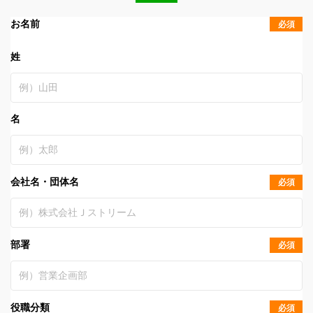
お名前
必須
姓
名
会社名・団体名
必須
部署
必須
役職分類
必須