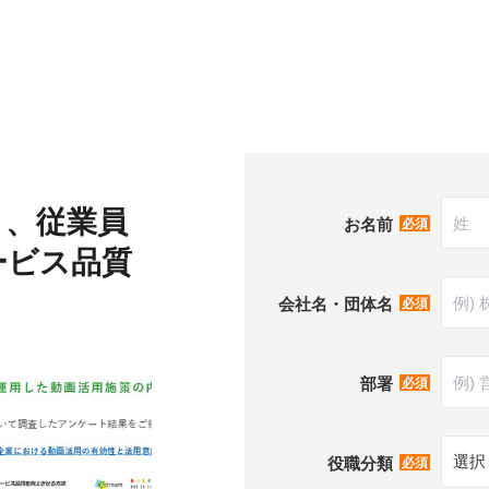
く、従業員
*
お名前
ービス品質
*
会社名・団体名
*
部署
*
役職分類