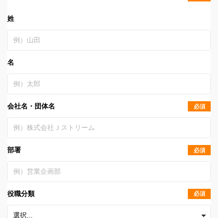
姓
名
会社名・団体名
必須
部署
必須
役職分類
必須